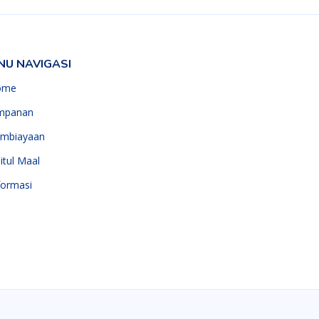
NU NAVIGASI
ome
mpanan
mbiayaan
itul Maal
formasi