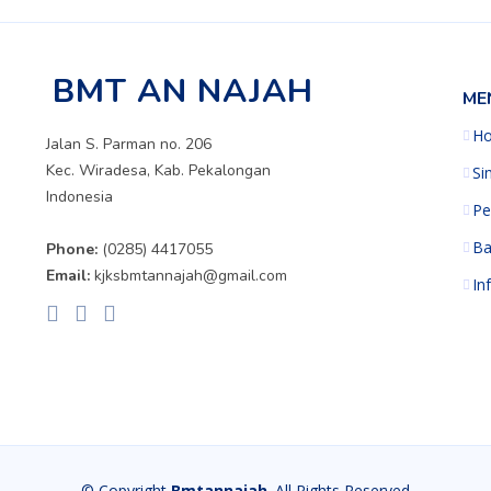
BMT AN NAJAH
ME
H
Jalan S. Parman no. 206
Kec. Wiradesa, Kab. Pekalongan
Si
Indonesia
Pe
Ba
Phone:
(0285) 4417055
Email:
kjksbmtannajah@gmail.com
In
© Copyright
Bmtannajah
. All Rights Reserved